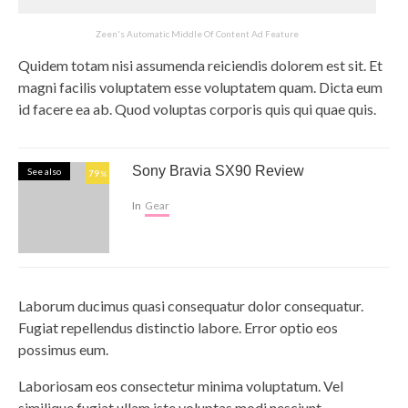
Zeen's Automatic Middle Of Content Ad Feature
Quidem totam nisi assumenda reiciendis dolorem est sit. Et
magni facilis voluptatem esse voluptatem quam. Dicta eum
id facere ea ab. Quod voluptas corporis quis qui quae quis.
Sony Bravia SX90 Review
See also
79
%
In
Gear
Laborum ducimus quasi consequatur dolor consequatur.
Fugiat repellendus distinctio labore. Error optio eos
possimus eum.
Laboriosam eos consectetur minima voluptatum. Vel
similique fugiat ullam iste voluptas modi nesciunt