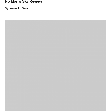
No Man’s Sky Review
By
reese
In
Gear