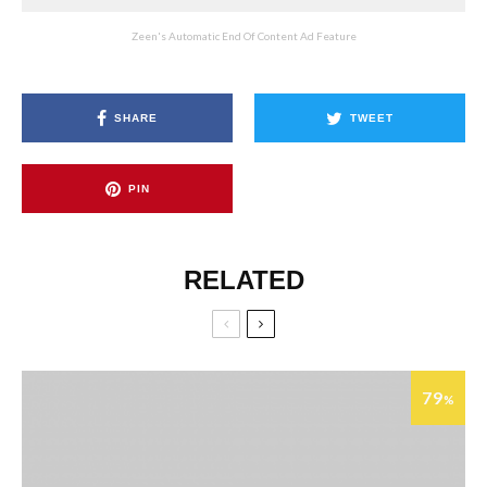
Zeen's Automatic End Of Content Ad Feature
SHARE
TWEET
PIN
RELATED
79
%