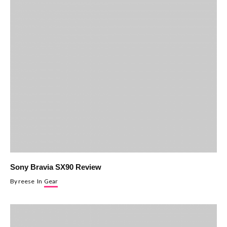
Sony Bravia SX90 Review
By
reese
In
Gear