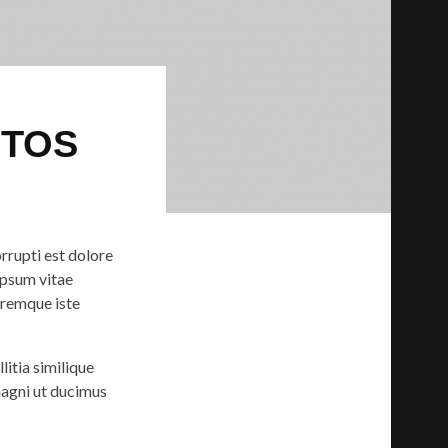
OTOS
rrupti est dolore
ipsum vitae
oremque iste
itia similique
magni ut ducimus