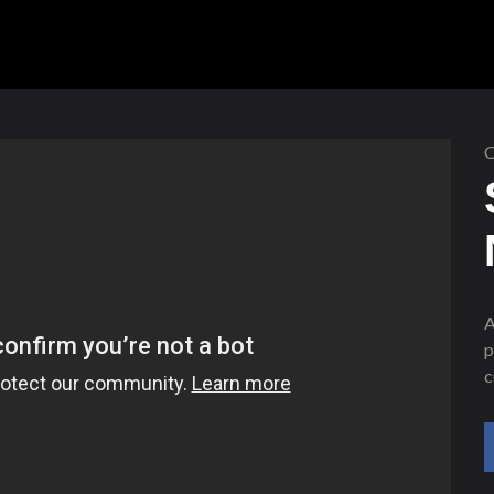
C
A
p
c