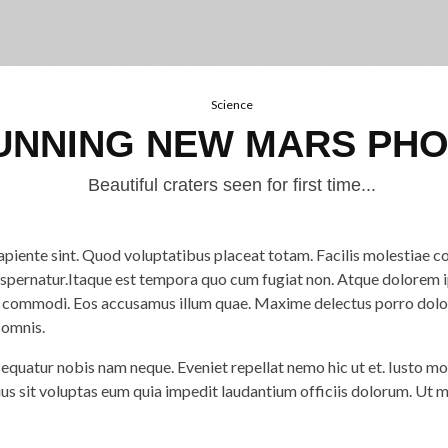
Science
UNNING NEW MARS PH
Beautiful craters seen for first time...
piente sint. Quod voluptatibus placeat totam. Facilis molestiae co
spernatur.Itaque est tempora quo cum fugiat non. Atque dolorem 
s commodi. Eos accusamus illum quae. Maxime delectus porro dol
 omnis.
quatur nobis nam neque. Eveniet repellat nemo hic ut et. Iusto moll
us sit voluptas eum quia impedit laudantium officiis dolorum. Ut 