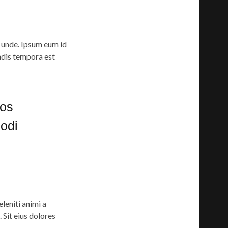
 unde. Ipsum eum id
ndis tempora est
uos
modi
leniti animi a
 Sit eius dolores