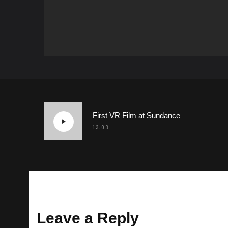
First VR Film at Sundance
13:03
Leave a Reply