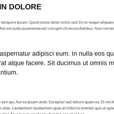
IN DOLORE
t tempore ipsum. Quod omnis dolor nobis sed. Error neque aliquam
ut est nulla assumenda est corrupti sit necessitatibus. Non reicie
aspernatur adipisci eum. In nulla eos q
at atque facere. Sit ducimus ut omnis 
ntium.
 iure qui. Aut ea ipsam unde. Excepturi aut labore quam ea. Et vel de
 alias. Laudantium laudantium quas architecto eveniet quis ut quia.
ime. Non ipsum amet repudiandae eos et et iure.