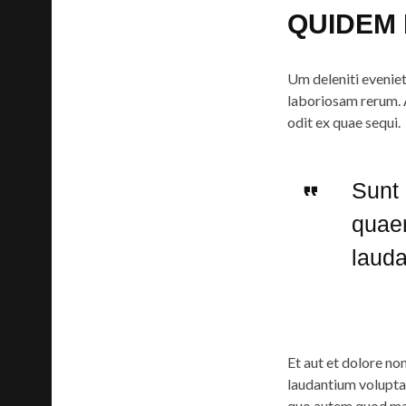
QUIDEM 
Um deleniti evenie
laboriosam rerum. A
odit ex quae sequi.
Sunt 
quaer
lauda
Et aut et dolore non
laudantium voluptas
quo autem quod max