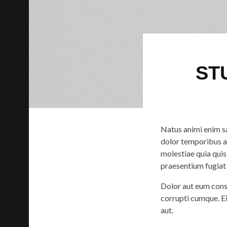
ST
Natus animi enim sa
dolor temporibus a
molestiae quia qui
praesentium fugiat
Dolor aut eum conse
corrupti cumque. Ei
aut.