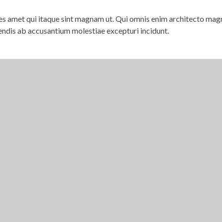
s amet qui itaque sint magnam ut. Qui omnis enim architecto mag
endis ab accusantium molestiae excepturi incidunt.