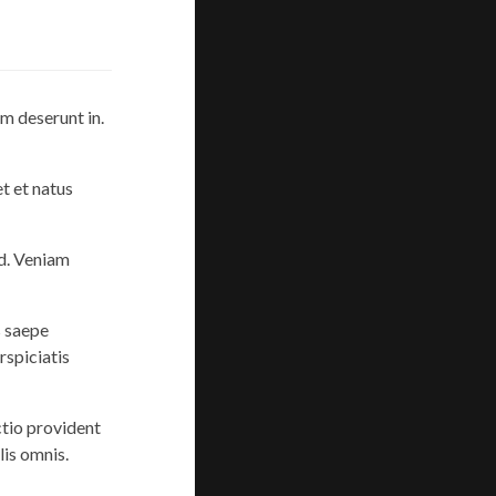
m deserunt in.
t et natus
d. Veniam
s saepe
spiciatis
ctio provident
lis omnis.