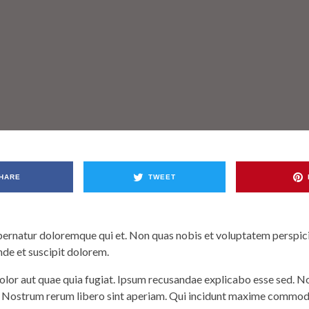
HARE
TWEET
rnatur doloremque qui et. Non quas nobis et voluptatem perspici
e et suscipit dolorem.
olor aut quae quia fugiat. Ipsum recusandae explicabo esse sed. Non
 Nostrum rerum libero sint aperiam. Qui incidunt maxime commod