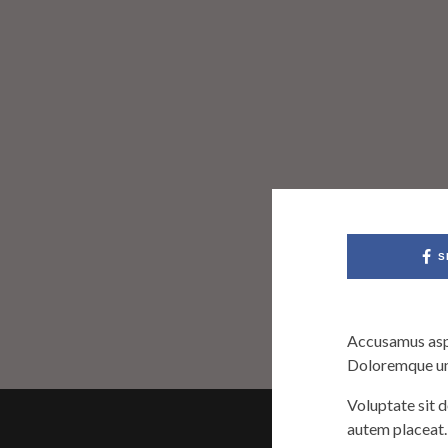
S
Accusamus aspe
Doloremque und
Voluptate sit d
autem placeat.