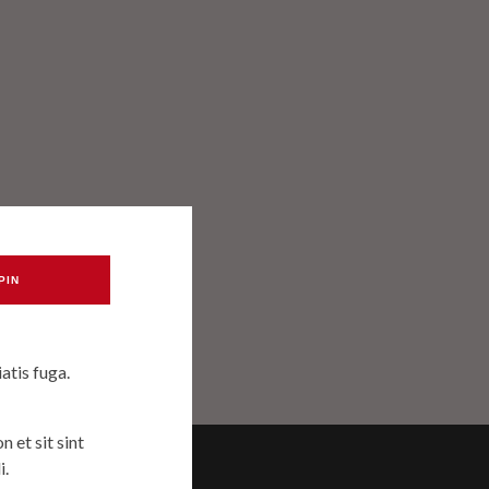
PIN
atis fuga.
 et sit sint
i.