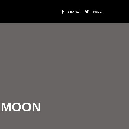
SHARE
TWEET
E MOON