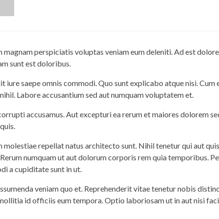
 magnam perspiciatis voluptas veniam eum deleniti. Ad est dolore
am sunt est doloribus.
t iure saepe omnis commodi. Quo sunt explicabo atque nisi. Cum e
nihil. Labore accusantium sed aut numquam voluptatem et.
rrupti accusamus. Aut excepturi ea rerum et maiores dolorem se
 quis.
 molestiae repellat natus architecto sunt. Nihil tenetur qui aut qui
. Rerum numquam ut aut dolorum corporis rem quia temporibus. Per
 a cupiditate sunt in ut.
 assumenda veniam quo et. Reprehenderit vitae tenetur nobis distin
mollitia id officiis eum tempora. Optio laboriosam ut in aut nisi faci