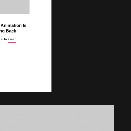
 Animation Is
ng Back
se
In
Gear