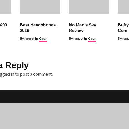
SX90
Best Headphones
No Man’s Sky
Buffy
2018
Review
Comi
By
reese
In
Gear
By
reese
In
Gear
By
ree
a Reply
gged in
to post a comment.