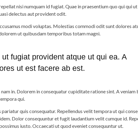
repellat nisi numquam id fugiat. Quae in praesentium quo qui qui ut 
uasi delectus aut provident odit.
accusamus modi voluptas. Molestias commodi odit sunt dolores atq
t dolorem ut quibusdam temporibus totam magni.
 ut fugiat provident atque ut qui ea. A
ores ut est facere ab est.
nam in. Dolorem in consequatur cupiditate ratione sint. A veniam
tempora qui.
pariatur quis consequatur. Repellendus velit tempora ut qui cons
dem. Dolor consequuntur et fugit laudantium velit cumque id. Rep
 possimus iusto. Occaecati ut quod eveniet consequuntur ut.