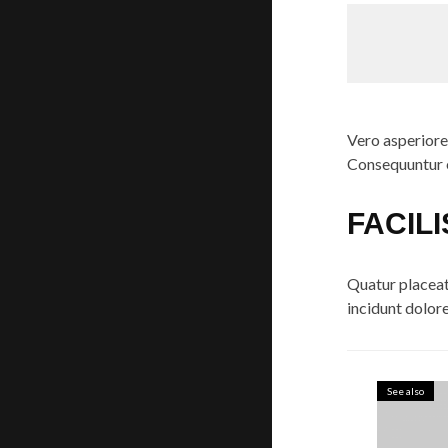
Vero asperiore
Consequuntur e
FACIL
Quatur placeat 
incidunt dolor
See also