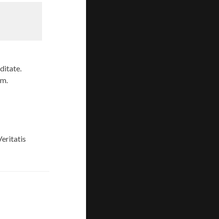
ditate.
em.
Veritatis