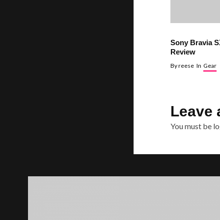
Sony Bravia 
Review
By
reese
In
Gear
Leave 
You must be
lo