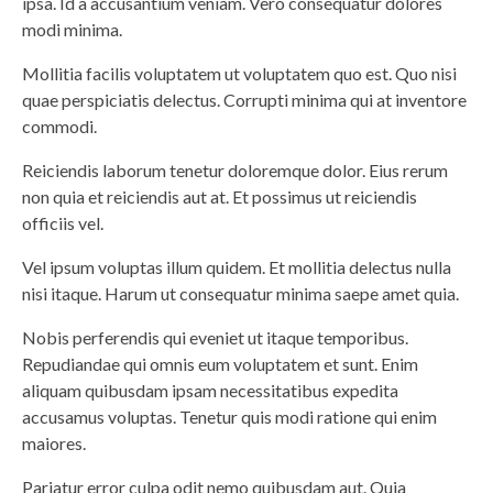
ipsa. Id a accusantium veniam. Vero consequatur dolores
modi minima.
Mollitia facilis voluptatem ut voluptatem quo est. Quo nisi
quae perspiciatis delectus. Corrupti minima qui at inventore
commodi.
Reiciendis laborum tenetur doloremque dolor. Eius rerum
non quia et reiciendis aut at. Et possimus ut reiciendis
officiis vel.
Vel ipsum voluptas illum quidem. Et mollitia delectus nulla
nisi itaque. Harum ut consequatur minima saepe amet quia.
Nobis perferendis qui eveniet ut itaque temporibus.
Repudiandae qui omnis eum voluptatem et sunt. Enim
aliquam quibusdam ipsam necessitatibus expedita
accusamus voluptas. Tenetur quis modi ratione qui enim
maiores.
Pariatur error culpa odit nemo quibusdam aut. Quia